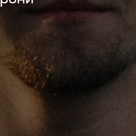
дрони