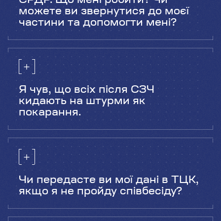
ЄРДР. Що мені робити? Чи
можете ви звернутися до моєї
частини та допомогти мені?
Ми не можемо змусити іншу частину
виконувати свої обов’язки, навіть якщо
вона порушує законодавство. Тобі варто
скористатися правовою допомогою;
можливо, найняти адвоката.
Я чув, що всіх після СЗЧ
кидають на штурми як
покарання.
Ми бережемо своїх людей та вкладаємося
у їхнє навчання та забезпечення. Ми не
піхотний підрозділ, але всі, хто планує
доєднатися до наших лав, мають бути
готові до виконання бойових завдань.
Чи передасте ви мої дані в ТЦК,
якщо я не пройду співбесіду?
Ні, даємо слово :) Твої персональні дані
надійно охороняються Законом України