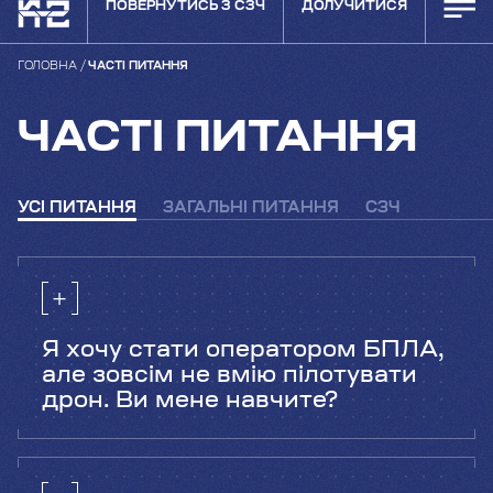
ПОВЕРНУТИСЬ З СЗЧ
ДОЛУЧИТИСЯ
ГОЛОВНА
ЧАСТІ ПИТАННЯ
ЧАСТІ ПИТАННЯ
УСІ ПИТАННЯ
ЗАГАЛЬНІ ПИТАННЯ
СЗЧ
Я хочу стати оператором БПЛА,
але зовсім не вмію пілотувати
дрон. Ви мене навчите?
Звісно, ми навчаємо наших операторів з
нуля. З тебе лише безумовне бажання
навчатися без всяких “але”. Проте дамо