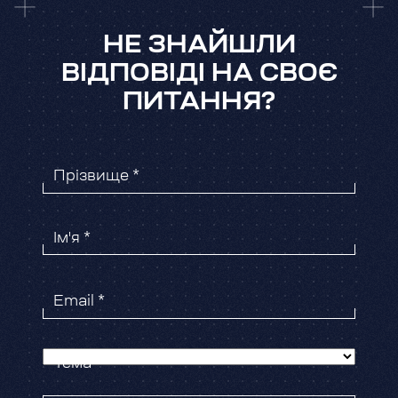
пропозицію і посприяти переміщенню.
НЕ ЗНАЙШЛИ
ВІДПОВІДІ НА СВОЄ
ПИТАННЯ?
Прізвище *
Ім'я *
Email *
Тема *