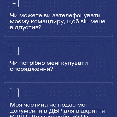
вміння та мотивація до служби.
Чи можете ви зателефонувати
моєму командиру, щоб він мене
відпустив?
Такий спосіб не прописаний в
нормативних документах ЗСУ. Ми діємо
відповідно до діючих правил та норм.
Чи потрібно мені купувати
спорядження?
Відповідно до чинного законодавства,
кожен військовослужбовець
забезпечується всім необхідним для
проходження служби. У нас так і є! Однак
ти можеш підібрати необхідне для твоєї
посади спорядження для підвищення
Моя частина не подає мої
рівня комфорту та боєздатності.
документи в ДБР для відкриття